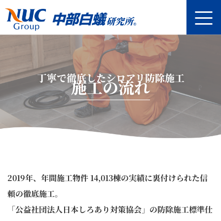
内
容
を
ス
キ
ッ
丁寧で徹底したシロアリ防除施工
プ
施工の流れ
2019年、年間施工物件 14,013棟の実績に裏付けられた信
頼の徹底施工。
「公益社団法人日本しろあり対策協会」の防除施工標準仕