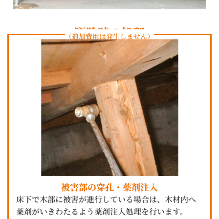
駆除時の処理
（追加費用は発生しません）
被害部の穿孔・薬剤注入
床下で木部に被害が進行している場合は、木材内へ
薬剤がいきわたるよう薬剤注入処理を行います。